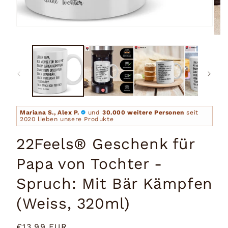
Medien
1
Medi
in
2
Modal
in
öffnen
Moda
öffn
Mariana S., Alex P.
und
30.000 weitere Personen
seit
2020 lieben unsere Produkte
22Feels® Geschenk für
Papa von Tochter -
Spruch: Mit Bär Kämpfen
(Weiss, 320ml)
Normaler
€13,99 EUR