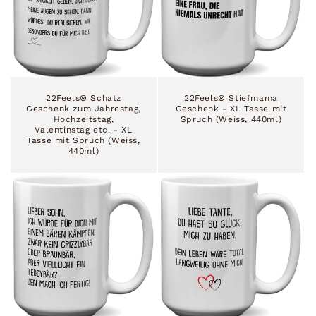
r
i
e
:
22Feels® Schatz
22Feels® Stiefmama
Geschenk zum Jahrestag,
Geschenk - XL Tasse mit
Hochzeitstag,
Spruch (Weiss, 440ml)
Valentinstag etc. - XL
Tasse mit Spruch (Weiss,
440ml)