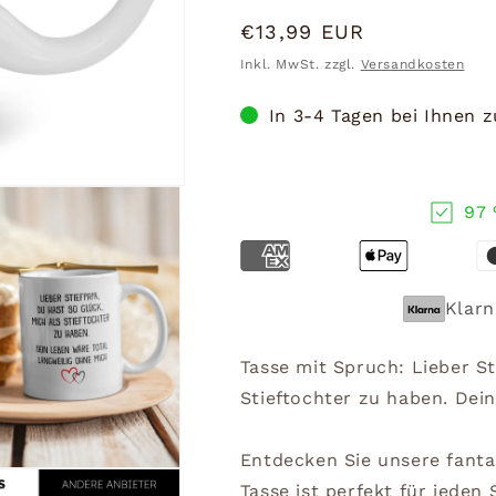
Normaler
€13,99 EUR
Preis
Inkl. MwSt. zzgl.
Versandkosten
In 3-4 Tagen bei Ihnen 
97 
Klarn
Tasse mit Spruch: Lieber St
Stieftochter zu haben. Dei
Entdecken Sie unsere fantas
Tasse ist perfekt für jeden 