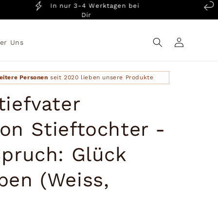
In nur 3-4 Werktagen bei
14
Dir
Einloggen
er Uns
eitere Personen
seit 2020 lieben unsere Produkte
iefvater
on Stieftochter -
Spruch: Glück
ben (Weiss,