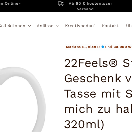
Ab 90 € kostenloser
nline-
Versand
Kollektionen
Anlässe
Kreativbedarf
Kontakt
Üb
Mariana S., Alex P.
und
30.000 w
22Feels® St
Geschenk v
Tasse mit 
mich zu ha
320ml)