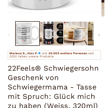
Medien
1
Medi
in
2
Modal
in
öffnen
Moda
öffn
Mariana S., Alex P.
und
30.000 weitere Personen
seit
2020 lieben unsere Produkte
22Feels® Schwiegersohn
Geschenk von
Schwiegermama - Tasse
mit Spruch: Glück mich
zu haben (Weiss, 320ml)