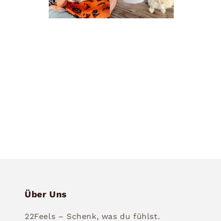
Medien
6
in
Modal
öffnen
Über Uns
22Feels – Schenk, was du fühlst.