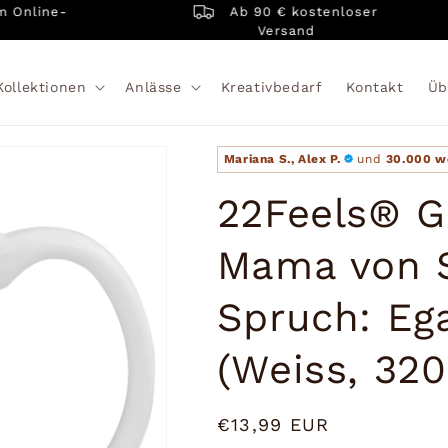
Ab 90 € kostenloser
line-
Versand
Kollektionen
Anlässe
Kreativbedarf
Kontakt
Üb
Mariana S., Alex P.
und
30.000 w
22Feels® G
Mama von S
Spruch: Eg
(Weiss, 32
Normaler
€13,99 EUR