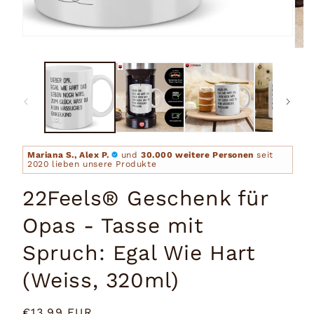
Medien
1
Medi
in
2
Modal
in
öffnen
Moda
öffn
Mariana S., Alex P.
und
30.000 weitere Personen
seit
2020 lieben unsere Produkte
22Feels® Geschenk für
Opas - Tasse mit
Spruch: Egal Wie Hart
(Weiss, 320ml)
Normaler
€13,99 EUR