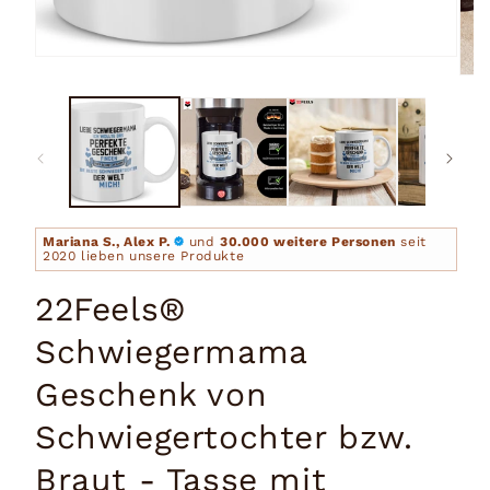
Medien
1
Medi
in
2
Modal
in
öffnen
Moda
öffn
Mariana S., Alex P.
und
30.000 weitere Personen
seit
2020 lieben unsere Produkte
22Feels®
Schwiegermama
Geschenk von
Schwiegertochter bzw.
Braut - Tasse mit