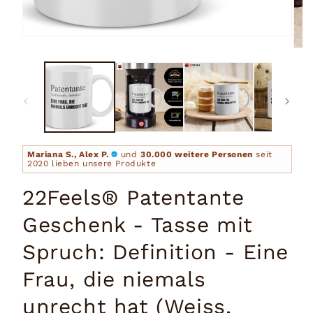
Medien
1
Medi
in
2
Modal
in
öffnen
Moda
öffn
Mariana S., Alex P.
und
30.000 weitere Personen
seit
2020 lieben unsere Produkte
22Feels® Patentante
Geschenk - Tasse mit
Spruch: Definition - Eine
Frau, die niemals
unrecht hat (Weiss,