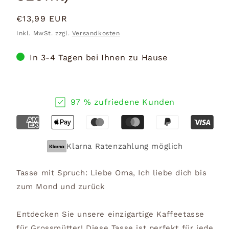
Normaler
€13,99 EUR
Preis
Inkl. MwSt. zzgl.
Versandkosten
In 3-4 Tagen bei Ihnen zu Hause
97 % zufriedene Kunden
Klarna Ratenzahlung möglich
Tasse mit Spruch: Liebe Oma, Ich liebe dich bis
zum Mond und zurück
Entdecken Sie unsere einzigartige Kaffeetasse
für Grossmütter! Diese Tasse ist perfekt für jede