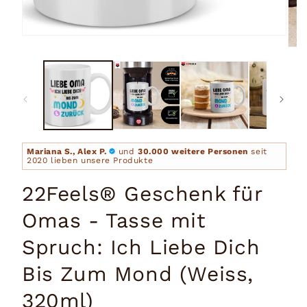
Medien
1
Medi
in
2
Modal
in
öffnen
Moda
öffn
Mariana S., Alex P.
und
30.000 weitere Personen
seit
2020 lieben unsere Produkte
22Feels® Geschenk für
Omas - Tasse mit
Spruch: Ich Liebe Dich
Bis Zum Mond (Weiss,
320ml)