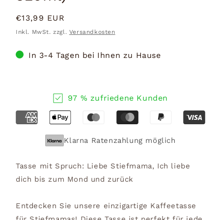
Normaler
€13,99 EUR
Preis
Inkl. MwSt. zzgl.
Versandkosten
In 3-4 Tagen bei Ihnen zu Hause
97 % zufriedene Kunden
Klarna Ratenzahlung möglich
Tasse mit Spruch: Liebe Stiefmama, Ich liebe
dich bis zum Mond und zurück
Entdecken Sie unsere einzigartige Kaffeetasse
für Stiefmamas! Diese Tasse ist perfekt für jede