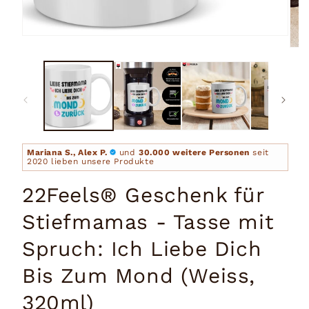
Medien
1
Medi
in
2
Modal
in
öffnen
Moda
öffn
Mariana S., Alex P.
und
30.000 weitere Personen
seit
2020 lieben unsere Produkte
22Feels® Geschenk für
Stiefmamas - Tasse mit
Spruch: Ich Liebe Dich
Bis Zum Mond (Weiss,
320ml)