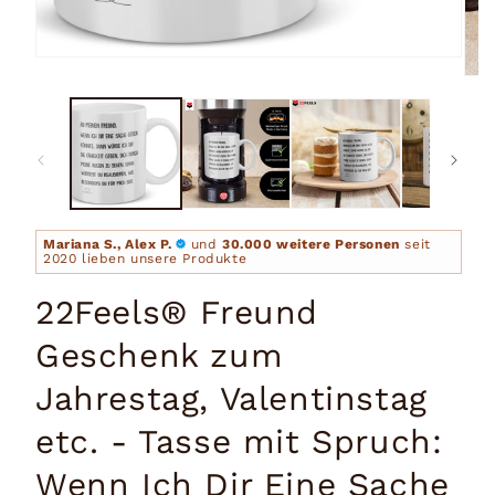
Medien
1
Medi
in
2
Modal
in
öffnen
Moda
öffn
Mariana S., Alex P.
und
30.000 weitere Personen
seit
2020 lieben unsere Produkte
22Feels® Freund
Geschenk zum
Jahrestag, Valentinstag
etc. - Tasse mit Spruch:
Wenn Ich Dir Eine Sache