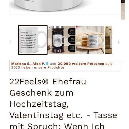
Medien
1
Medi
in
2
Modal
in
öffnen
Moda
öffn
Mariana S., Alex P.
und
30.000 weitere Personen
seit
2020 lieben unsere Produkte
22Feels® Ehefrau
Geschenk zum
Hochzeitstag,
Valentinstag etc. - Tasse
mit Spruch: Wenn Ich