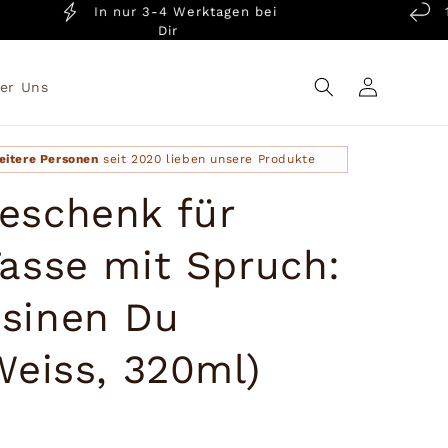
In nur 3-4 Werktagen bei
14 T
Dir
Einloggen
er Uns
eitere Personen
seit 2020 lieben unsere Produkte
eschenk für
Tasse mit Spruch:
sinen Du
Weiss, 320ml)