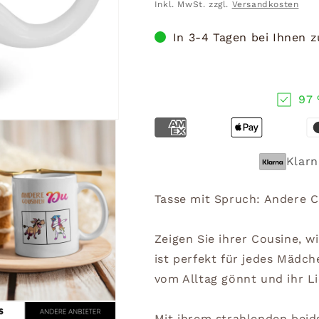
Preis
Inkl. MwSt. zzgl.
Versandkosten
In 3-4 Tagen bei Ihnen 
97 
Klarn
Tasse mit Spruch: Andere C
Zeigen Sie ihrer Cousine, w
ist perfekt für jedes Mädch
vom Alltag gönnt und ihr L
Mit ihrem strahlenden beids