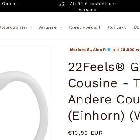
Ab 90 € kostenloser
ine-
Versand
Kollektionen
Anlässe
Kreativbedarf
Kontakt
Üb
Mariana S., Alex P.
und
30.000 w
22Feels® G
Cousine - 
Andere Cou
(Einhorn) (
Normaler
€13,99 EUR