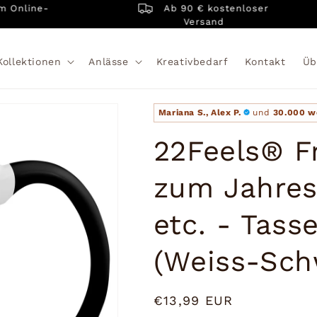
Ab 90 € kostenloser
line-
Versand
Kollektionen
Anlässe
Kreativbedarf
Kontakt
Üb
Mariana S., Alex P.
und
30.000 w
22Feels® F
zum Jahres
etc. - Tass
(Weiss-Sch
Normaler
€13,99 EUR