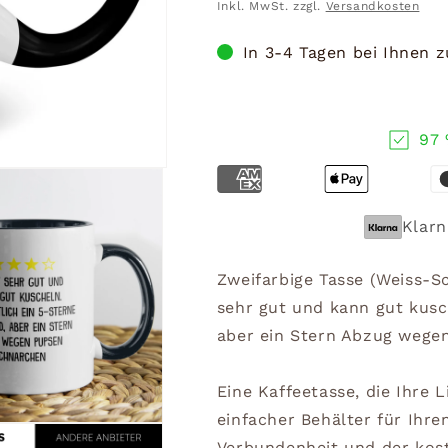
Preis
Inkl. MwSt. zzgl.
Versandkosten
In 3-4 Tagen bei Ihnen 
97 
Klarn
Zweifarbige Tasse (Weiss-
sehr gut und kann gut kusch
aber ein Stern Abzug wege
Eine Kaffeetasse, die Ihre L
einfacher Behälter für Ihre
Verbundenheit und der kost