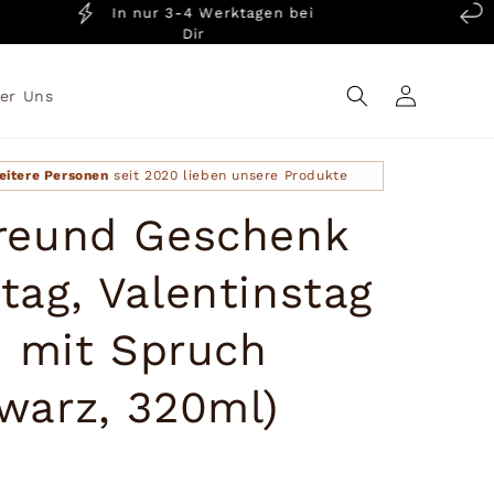
In nur 3-4 Werktagen bei
14 
Dir
Einloggen
er Uns
eitere Personen
seit 2020 lieben unsere Produkte
reund Geschenk
tag, Valentinstag
e mit Spruch
warz, 320ml)