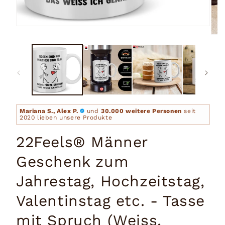
Medien
1
Medi
in
2
Modal
in
öffnen
Moda
öffn
Mariana S., Alex P.
und
30.000 weitere Personen
seit
2020 lieben unsere Produkte
22Feels® Männer
Geschenk zum
Jahrestag, Hochzeitstag,
Valentinstag etc. - Tasse
mit Spruch (Weiss,