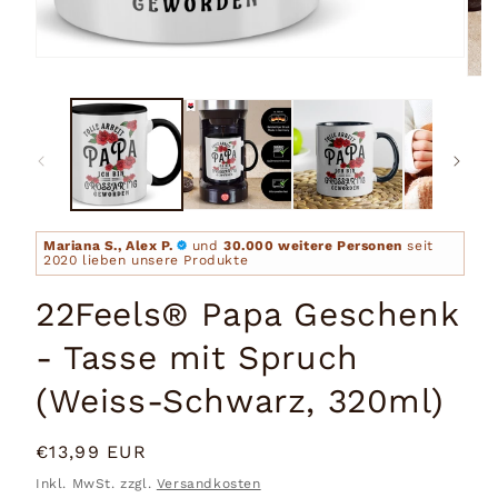
Medien
1
Medi
in
2
Modal
in
öffnen
Moda
öffn
Mariana S., Alex P.
und
30.000 weitere Personen
seit
2020 lieben unsere Produkte
22Feels® Papa Geschenk
- Tasse mit Spruch
(Weiss-Schwarz, 320ml)
Normaler
€13,99 EUR
Preis
Inkl. MwSt. zzgl.
Versandkosten