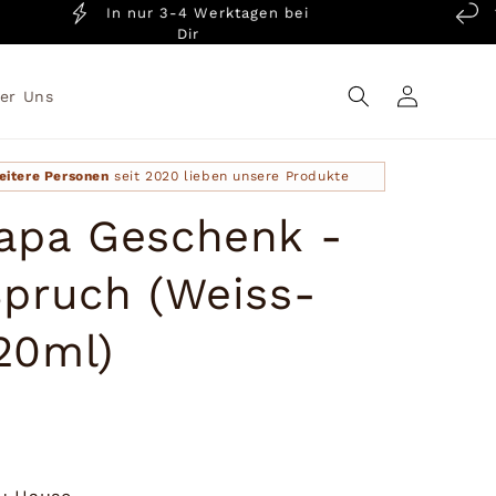
In nur 3-4 Werktagen bei
14 T
Dir
Einloggen
er Uns
eitere Personen
seit 2020 lieben unsere Produkte
apa Geschenk -
Spruch (Weiss-
20ml)