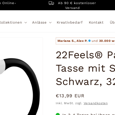
Ab 90 € kostenloser
line-
Versand
Kollektionen
Anlässe
Kreativbedarf
Kontakt
Üb
Mariana S., Alex P.
und
30.000 w
22Feels® P
Tasse mit 
Schwarz, 3
Normaler
€13,99 EUR
Preis
Inkl. MwSt. zzgl.
Versandkosten