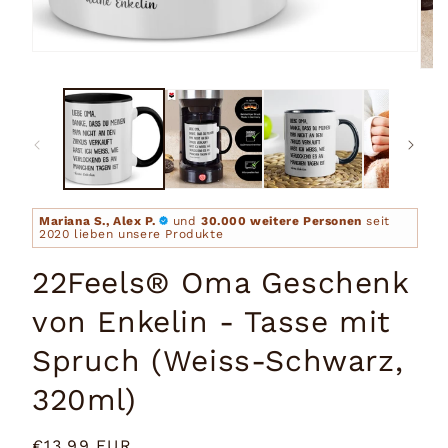
Medien
1
Medi
in
2
Modal
in
öffnen
Moda
öffn
Mariana S., Alex P.
und
30.000 weitere Personen
seit
2020 lieben unsere Produkte
22Feels® Oma Geschenk
von Enkelin - Tasse mit
Spruch (Weiss-Schwarz,
320ml)
Normaler
€13,99 EUR