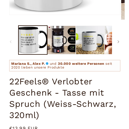
Medien
1
Medi
in
2
Modal
in
öffnen
Moda
öffn
Mariana S., Alex P.
und
30.000 weitere Personen
seit
2020 lieben unsere Produkte
22Feels® Verlobter
Geschenk - Tasse mit
Spruch (Weiss-Schwarz,
320ml)
Normaler
€13,99 EUR