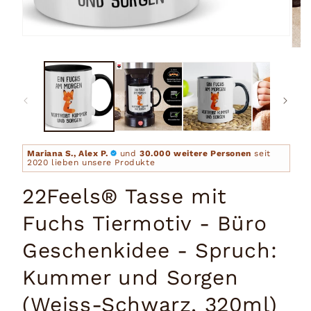
Medien
1
Medi
in
2
Modal
in
öffnen
Moda
öffn
Mariana S., Alex P.
und
30.000 weitere Personen
seit
2020 lieben unsere Produkte
22Feels® Tasse mit
Fuchs Tiermotiv - Büro
Geschenkidee - Spruch:
Kummer und Sorgen
(Weiss-Schwarz, 320ml)