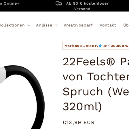
Ab 90 € kostenloser
line-
Versand
Kollektionen
Anlässe
Kreativbedarf
Kontakt
Üb
Mariana S., Alex P.
und
30.000 w
22Feels® P
von Tochter
Spruch (We
320ml)
Normaler
€13,99 EUR