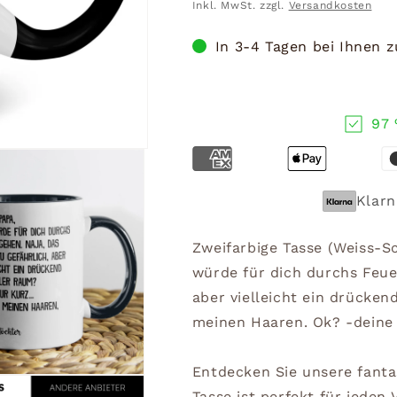
Preis
Inkl. MwSt. zzgl.
Versandkosten
In 3-4 Tagen bei Ihnen 
97 
Klarn
Zweifarbige Tasse (Weiss-S
würde für dich durchs Feuer
aber vielleicht ein drücke
meinen Haaren. Ok? -deine
Entdecken Sie unsere fanta
Tasse ist perfekt für jeden 