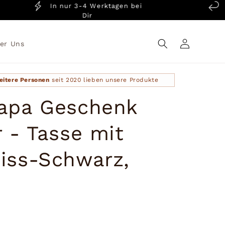
In nur 3-4 Werktagen bei
14 
Dir
Einloggen
er Uns
eitere Personen
seit 2020 lieben unsere Produkte
apa Geschenk
 - Tasse mit
iss-Schwarz,