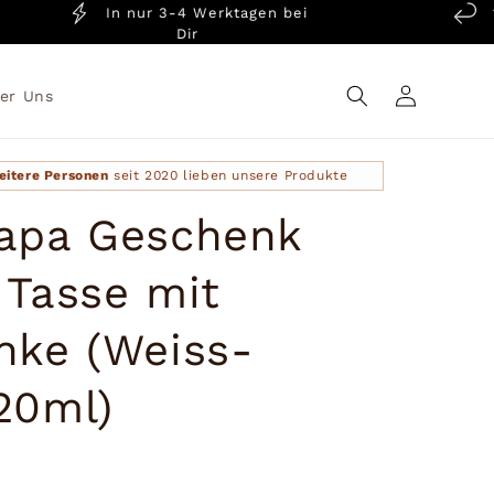
In nur 3-4 Werktagen bei
14 T
Dir
Einloggen
er Uns
eitere Personen
seit 2020 lieben unsere Produkte
apa Geschenk
 Tasse mit
nke (Weiss-
20ml)