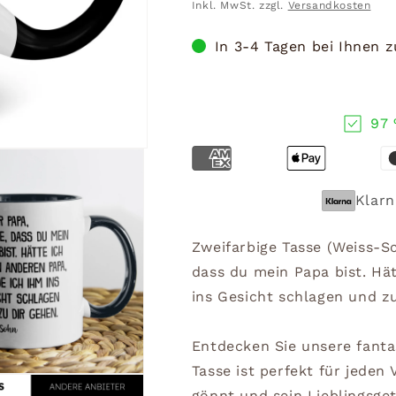
Preis
Inkl. MwSt. zzgl.
Versandkosten
In 3-4 Tagen bei Ihnen 
97 
Klarn
Zweifarbige Tasse (Weiss-S
dass du mein Papa bist. Hä
ins Gesicht schlagen und z
Entdecken Sie unsere fanta
Tasse ist perfekt für jeden 
gönnt und sein Lieblingsge