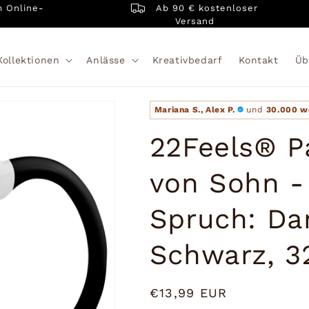
Ab 90 € kostenloser
ine-
Versand
Kollektionen
Anlässe
Kreativbedarf
Kontakt
Üb
Mariana S., Alex P.
und
30.000 w
22Feels® P
von Sohn -
Spruch: Da
Schwarz, 3
Normaler
€13,99 EUR