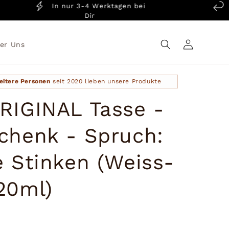
In nur 3-4 Werktagen bei
14 
Dir
Einloggen
er Uns
eitere Personen
seit 2020 lieben unsere Produkte
RIGINAL Tasse -
chenk - Spruch:
e Stinken (Weiss-
20ml)