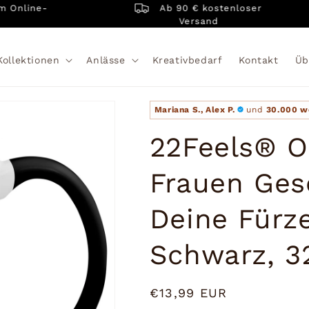
Ab 90 € kostenloser
line-
Versand
Kollektionen
Anlässe
Kreativbedarf
Kontakt
Üb
Mariana S., Alex P.
und
30.000 w
22Feels® O
Frauen Ges
Deine Fürz
Schwarz, 3
Normaler
€13,99 EUR