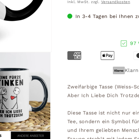
Preis
Inkl. MwSt. zzgl.
Versandkosten
In 3-4 Tagen bei Ihnen 
97 
Klarn
Zweifarbige Tasse (Weiss-S
Aber Ich Liebe Dich Trotz
Diese Tasse ist nicht nur e
Tee, sondern ein Symbol fü
und Ihrem geliebten Mensch
Frauen strahlt mit jedem S