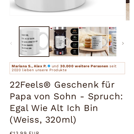
Medien
1
Medi
in
2
Modal
in
öffnen
Moda
öffn
Mariana S., Alex P.
und
30.000 weitere Personen
seit
2020 lieben unsere Produkte
22Feels® Geschenk für
Papa von Sohn - Spruch:
Egal Wie Alt Ich Bin
(Weiss, 320ml)
Normaler
€13,99 EUR