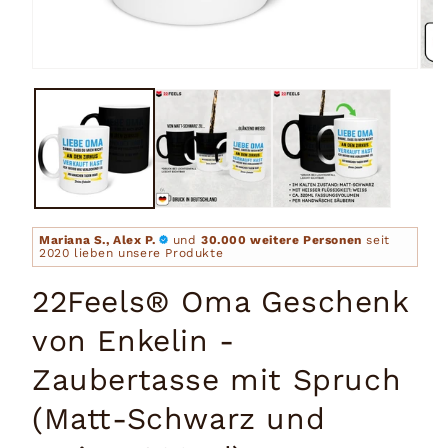
Medien
Medi
1
2
in
in
Modal
Moda
öffnen
öffn
Mariana S., Alex P.
und
30.000 weitere Personen
seit
2020 lieben unsere Produkte
22Feels® Oma Geschenk
von Enkelin -
Zaubertasse mit Spruch
(Matt-Schwarz und