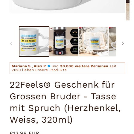
Medien
1
Medi
in
2
Modal
in
öffnen
Moda
öffn
Mariana S., Alex P.
und
30.000 weitere Personen
seit
2020 lieben unsere Produkte
22Feels® Geschenk für
Grossen Bruder - Tasse
mit Spruch (Herzhenkel,
Weiss, 320ml)
Normaler
€13,99 EUR