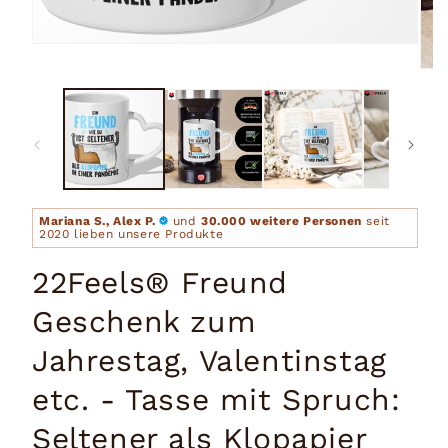
Medien
1
Medi
in
2
Modal
in
öffnen
Moda
öffn
Mariana S., Alex P.
und
30.000 weitere Personen
seit
2020 lieben unsere Produkte
22Feels® Freund
Geschenk zum
Jahrestag, Valentinstag
etc. - Tasse mit Spruch:
Seltener als Klopapier