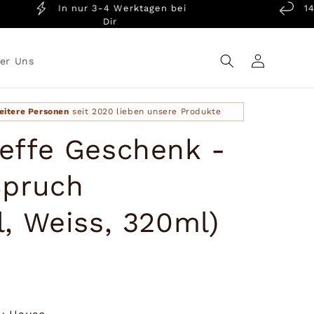
In nur 3-4 Werktagen bei
14 Ta
Dir
G
Einloggen
er Uns
eitere Personen
seit 2020 lieben unsere Produkte
effe Geschenk -
Spruch
, Weiss, 320ml)