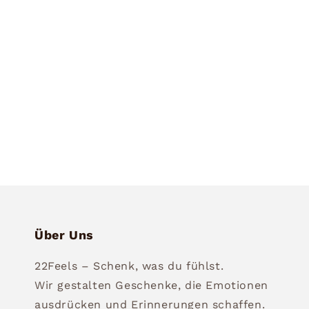
6
in
Modal
öffnen
Über Uns
22Feels – Schenk, was du fühlst.
Wir gestalten Geschenke, die Emotionen
ausdrücken und Erinnerungen schaffen.