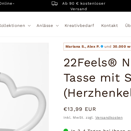
Ab 90 € kostenloser
ine-
Versand
Kollektionen
Anlässe
Kreativbedarf
Kontakt
Üb
Mariana S., Alex P.
und
30.000 w
22Feels® N
Tasse mit 
(Herzhenkel
Normaler
€13,99 EUR
Preis
Inkl. MwSt. zzgl.
Versandkosten