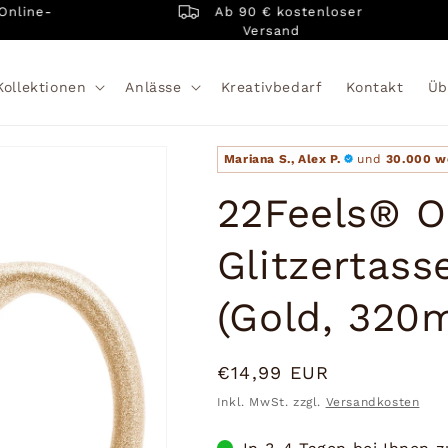
Ab 90 € kostenloser
ne-
Versand
Kollektionen
Anlässe
Kreativbedarf
Kontakt
Üb
Mariana S., Alex P.
und
30.000 w
22Feels® O
Glitzertass
(Gold, 320m
Normaler
€14,99 EUR
Preis
Inkl. MwSt. zzgl.
Versandkosten