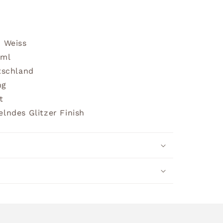
n Weiss
0ml
tschland
ng
t
lndes Glitzer Finish