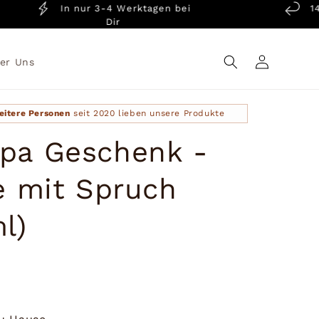
In nur 3-4 Werktagen bei
14 Tag
Dir
Ga
Einloggen
er Uns
eitere Personen
seit 2020 lieben unsere Produkte
pa Geschenk -
e mit Spruch
l)