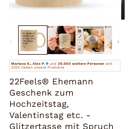
Medien
Medi
1
2
in
in
Modal
Moda
öffnen
öffn
Mariana S., Alex P.
und
30.000 weitere Personen
seit
2020 lieben unsere Produkte
22Feels® Ehemann
Geschenk zum
Hochzeitstag,
Valentinstag etc. -
Glitzertasse mit Spruch