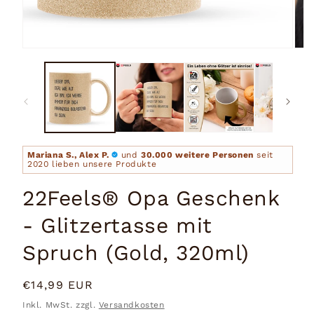
Medien
Medi
1
2
in
in
Modal
Moda
öffnen
öffn
Mariana S., Alex P.
und
30.000 weitere Personen
seit
2020 lieben unsere Produkte
22Feels® Opa Geschenk
- Glitzertasse mit
Spruch (Gold, 320ml)
Normaler
€14,99 EUR
Preis
Inkl. MwSt. zzgl.
Versandkosten