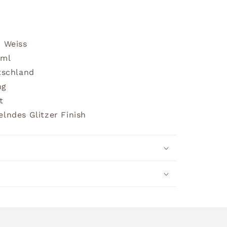
n Weiss
0ml
tschland
ng
t
lndes Glitzer Finish