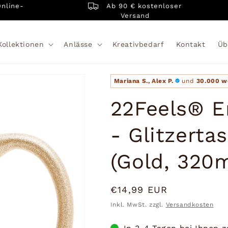
Ab 90 € kostenloser
e-
Versand
Kollektionen
Anlässe
Kreativbedarf
Kontakt
Üb
Mariana S., Alex P.
und
30.000 w
22Feels® E
- Glitzerta
(Gold, 320m
Normaler
€14,99 EUR
Preis
Inkl. MwSt. zzgl.
Versandkosten