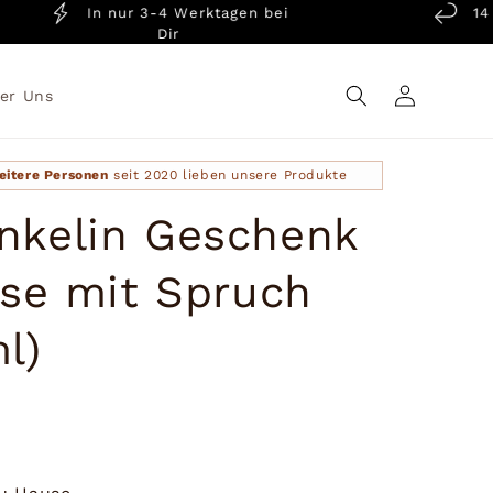
In nur 3-4 Werktagen bei
14 Tage
Dir
Gar
Einloggen
er Uns
eitere Personen
seit 2020 lieben unsere Produkte
nkelin Geschenk
sse mit Spruch
l)