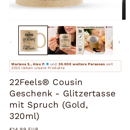
Medien
Medi
1
2
in
in
Modal
Moda
öffnen
öffn
Mariana S., Alex P.
und
30.000 weitere Personen
seit
2020 lieben unsere Produkte
22Feels® Cousin
Geschenk - Glitzertasse
mit Spruch (Gold,
320ml)
Normaler
€14,99 EUR