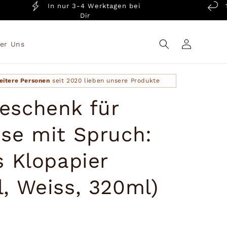
In nur 3-4 Werktagen bei
14 T
Dir
Einloggen
er Uns
eitere Personen
seit 2020 lieben unsere Produkte
eschenk für
sse mit Spruch:
s Klopapier
, Weiss, 320ml)