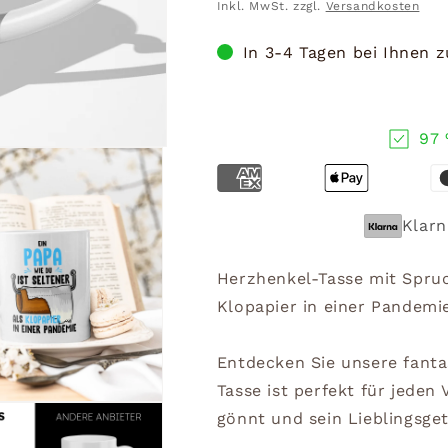
Preis
Inkl. MwSt. zzgl.
Versandkosten
In 3-4 Tagen bei Ihnen 
97 
Klarn
Herzhenkel-Tasse mit Spruch
Klopapier in einer Pandemi
Entdecken Sie unsere fanta
Tasse ist perfekt für jeden 
gönnt und sein Lieblingsge