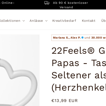
Ab 90 € kostenloser
ine-
Versand
Kollektionen
Anlässe
Kreativbedarf
Kontakt
Üb
Mariana S., Alex P.
und
30.000 w
22Feels® G
Papas - Ta
Seltener al
(Herzhenkel
Normaler
€13,99 EUR