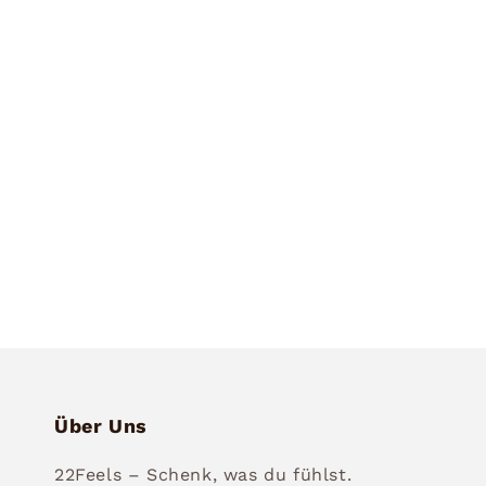
6
in
Modal
öffnen
Über Uns
22Feels – Schenk, was du fühlst.