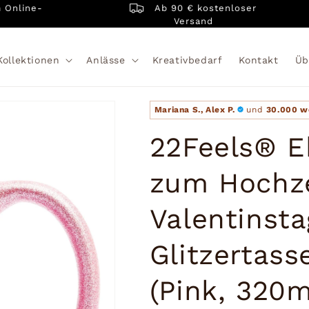
Ab 90 € kostenloser
ne-
Versand
Kollektionen
Anlässe
Kreativbedarf
Kontakt
Üb
Mariana S., Alex P.
und
30.000 w
22Feels® E
zum Hochze
Valentinsta
Glitzertass
(Pink, 320m