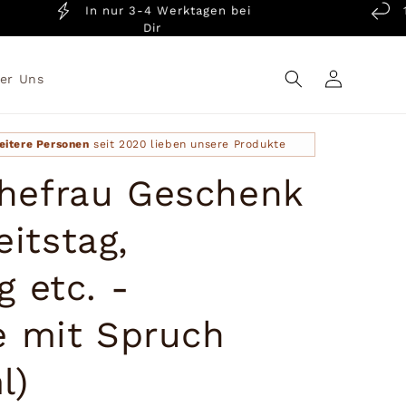
In nur 3-4 Werktagen bei
14 Ta
Dir
G
Einloggen
er Uns
eitere Personen
seit 2020 lieben unsere Produkte
hefrau Geschenk
itstag,
g etc. -
e mit Spruch
l)