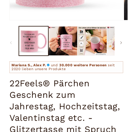
Medien
Medi
1
2
in
in
Modal
Moda
öffnen
öffn
Mariana S., Alex P.
und
30.000 weitere Personen
seit
2020 lieben unsere Produkte
22Feels® Pärchen
Geschenk zum
Jahrestag, Hochzeitstag,
Valentinstag etc. -
Glitzertasse mit Spruch