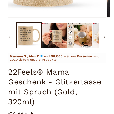
Medien
Medi
1
2
in
in
Modal
Moda
öffnen
öffn
Mariana S., Alex P.
und
30.000 weitere Personen
seit
2020 lieben unsere Produkte
22Feels® Mama
Geschenk - Glitzertasse
mit Spruch (Gold,
320ml)
Normaler
€14,99 EUR