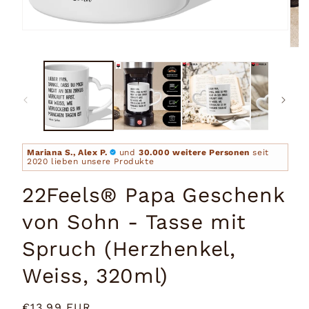
Medien
1
Medi
in
2
Modal
in
öffnen
Moda
öffn
Mariana S., Alex P.
und
30.000 weitere Personen
seit
2020 lieben unsere Produkte
22Feels® Papa Geschenk
von Sohn - Tasse mit
Spruch (Herzhenkel,
Weiss, 320ml)
Normaler
€13,99 EUR