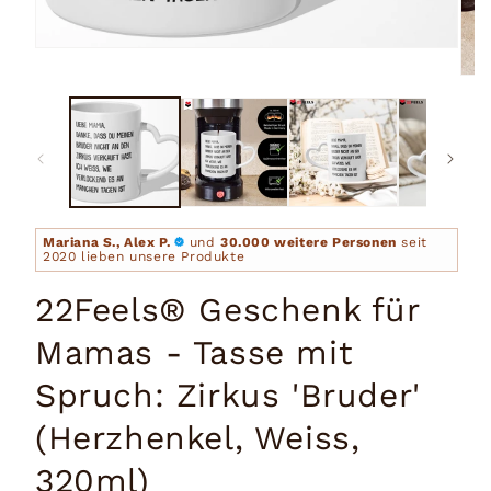
Medien
1
Medi
in
2
Modal
in
öffnen
Moda
öffn
Mariana S., Alex P.
und
30.000 weitere Personen
seit
2020 lieben unsere Produkte
22Feels® Geschenk für
Mamas - Tasse mit
Spruch: Zirkus 'Bruder'
(Herzhenkel, Weiss,
320ml)