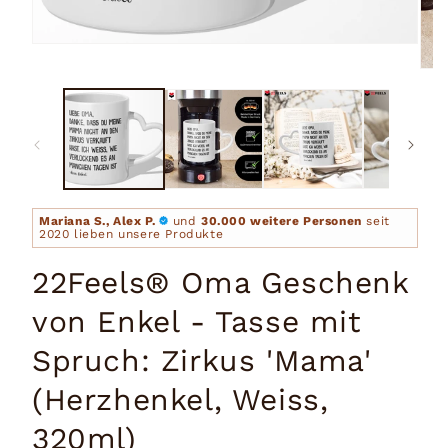
Medien
1
Medi
in
2
Modal
in
öffnen
Moda
öffn
Mariana S., Alex P.
und
30.000 weitere Personen
seit
2020 lieben unsere Produkte
22Feels® Oma Geschenk
von Enkel - Tasse mit
Spruch: Zirkus 'Mama'
(Herzhenkel, Weiss,
320ml)