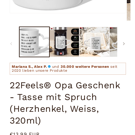
Medien
1
Medi
in
2
Modal
in
öffnen
Moda
öffn
Mariana S., Alex P.
und
30.000 weitere Personen
seit
2020 lieben unsere Produkte
22Feels® Opa Geschenk
- Tasse mit Spruch
(Herzhenkel, Weiss,
320ml)
Normaler
€13,99 EUR