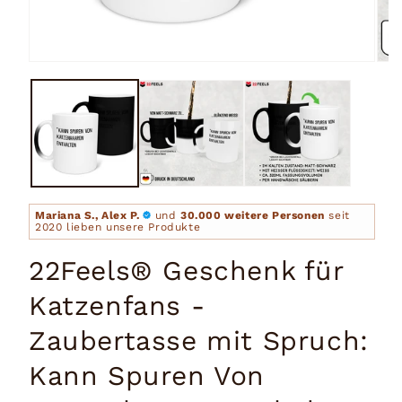
Medien
Medi
1
2
in
in
Modal
Moda
öffnen
öffn
Mariana S., Alex P.
und
30.000 weitere Personen
seit
2020 lieben unsere Produkte
22Feels® Geschenk für
Katzenfans -
Zaubertasse mit Spruch:
Kann Spuren Von