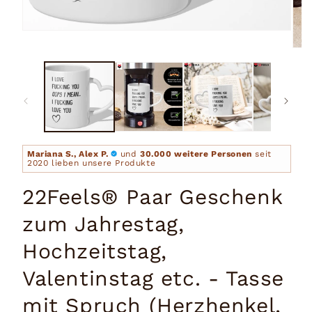
Medien
1
Medi
in
2
Modal
in
öffnen
Moda
öffn
Mariana S., Alex P.
und
30.000 weitere Personen
seit
2020 lieben unsere Produkte
22Feels® Paar Geschenk
zum Jahrestag,
Hochzeitstag,
Valentinstag etc. - Tasse
mit Spruch (Herzhenkel,