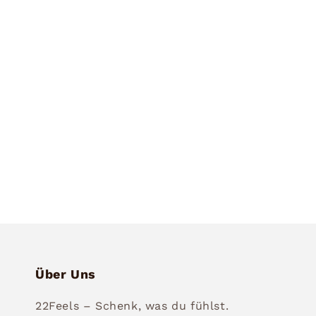
6
in
Modal
öffnen
Über Uns
22Feels – Schenk, was du fühlst.