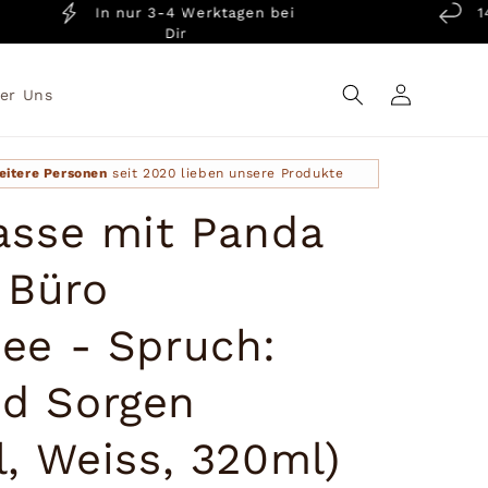
In nur 3-4 Werktagen bei
14 Ta
Dir
G
Einloggen
er Uns
eitere Personen
seit 2020 lieben unsere Produkte
asse mit Panda
 Büro
ee - Spruch:
d Sorgen
, Weiss, 320ml)