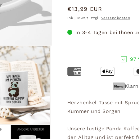
Normaler
€13,99 EUR
Preis
Inkl. MwSt. zzgl.
Versandkosten
In 3-4 Tagen bei Ihnen 
97 
Klarn
Herzhenkel-Tasse mit Spru
Kummer und Sorgen
Unsere lustige Panda Kaffe
den Alltag und ist perfekt f