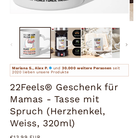
Medien
1
Medi
in
2
Modal
in
öffnen
Moda
öffn
Mariana S., Alex P.
und
30.000 weitere Personen
seit
2020 lieben unsere Produkte
22Feels® Geschenk für
Mamas - Tasse mit
Spruch (Herzhenkel,
Weiss, 320ml)
Normaler
€13,99 EUR