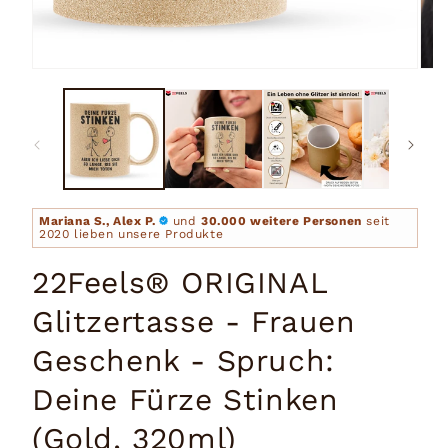
Medien
Medi
1
2
in
in
Modal
Moda
öffnen
öffn
Mariana S., Alex P.
und
30.000 weitere Personen
seit
2020 lieben unsere Produkte
22Feels® ORIGINAL
Glitzertasse - Frauen
Geschenk - Spruch:
Deine Fürze Stinken
(Gold, 320ml)